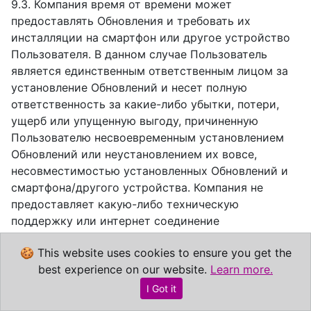
9.3. Компания время от времени может
предоставлять Обновления и требовать их
инсталляции на смартфон или другое устройство
Пользователя. В данном случае Пользователь
является единственным ответственным лицом за
установление Обновлений и несет полную
ответственность за какие-либо убытки, потери,
ущерб или упущенную выгоду, причиненную
Пользователю несвоевременным установлением
Обновлений или неустановлением их вовсе,
несовместимостью установленных Обновлений и
смартфона/другого устройства. Компания не
предоставляет какую-либо техническую
поддержку или интернет соединение
Пользователю для возможности получения
🍪 This website uses cookies to ensure you get the
доступа к Услугам и/или их Обновлениям.
best experience on our website.
Learn more.
Удаление аккаунта
I Got it
9.4. Пользователь имеет право в любой момент